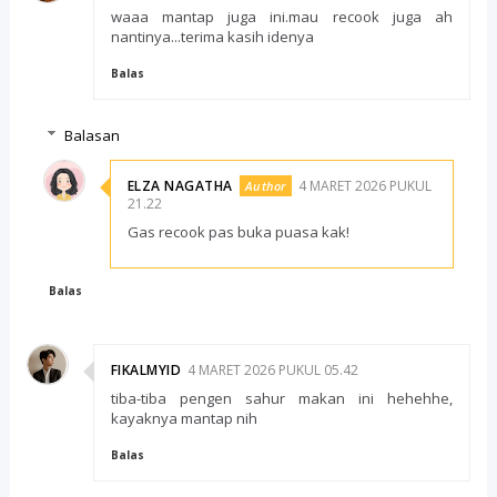
waaa mantap juga ini.mau recook juga ah
nantinya...terima kasih idenya
Balas
Balasan
ELZA NAGATHA
4 MARET 2026 PUKUL
21.22
Gas recook pas buka puasa kak!
Balas
FIKALMYID
4 MARET 2026 PUKUL 05.42
tiba-tiba pengen sahur makan ini hehehhe,
kayaknya mantap nih
Balas