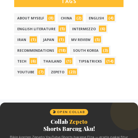
TAGS
(8)
(2)
(4)
ABOUT MYSELF
CHINA
ENGLISH
(5)
(6)
ENGLISH LITERATURE
INTERMEZZO
(1)
(1)
(5)
IRAN
JAPAN
MV REVIEW
(18)
(3)
RECOMMENDATIONS
SOUTH KOREA
(6)
(1)
(14)
TECH
THAILAND
TIPS&TRICKS
(7)
(23)
YOUTUBE
ZEPETO
🎬 OPEN COLLAB
Collab
Zepeto
Shorts Bareng Aku!
Bikin konten Zepeto YouTube Shorts bareng Elza — gratis pakai fitur