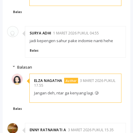
Balas
SURYA ADHI
1 MARET 2026 PUKUL 04.55
jadi kepengen sahur pake indomie nanti hehe
Balas
Balasan
ELZA NAGATHA
3 MARET 2026 PUKUL
17.55
Jangan deh, ntar ga kenyang lagi. 🥲
Balas
ENNY RATNAWATI A
3 MARET 2026 PUKUL 15.35