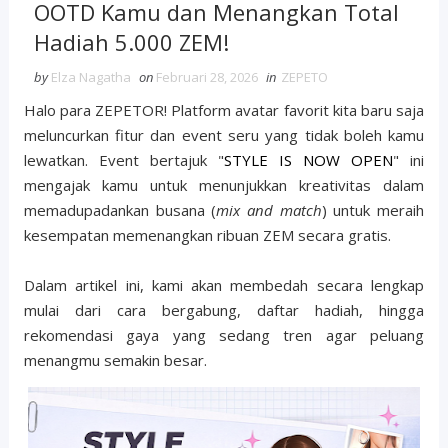
OOTD Kamu dan Menangkan Total
Hadiah 5.000 ZEM!
by
Elza Nagatha
on
Februari 28, 2026
in
ZEPETO
Halo para ZEPETOR! Platform avatar favorit kita baru saja
meluncurkan fitur dan event seru yang tidak boleh kamu
lewatkan. Event bertajuk "
STYLE IS NOW OPEN
" ini
mengajak kamu untuk menunjukkan kreativitas dalam
memadupadankan busana (
mix and match
) untuk meraih
kesempatan memenangkan ribuan ZEM secara gratis.
Dalam artikel ini, kami akan membedah secara lengkap
mulai dari cara bergabung, daftar hadiah, hingga
rekomendasi gaya yang sedang tren agar peluang
menangmu semakin besar.