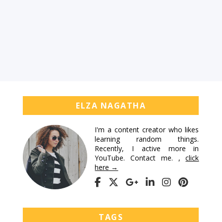
ELZA NAGATHA
I'm a content creator who likes
learning random things.
Recently, I active more in
YouTube. Contact me. ,
click
here →
TAGS