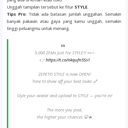
Unggah tampilan tersebut ke fitur
STYLE
.
Tips Pro
: Tidak ada batasan jumlah unggahan. Semakin
banyak pakaian atau gaya yang kamu unggah, semakin
tinggi peluangmu untuk menang.
5,000 ZEMs Just For STYLE?! 👀✨
👉
https://t.co/nkqufn5Ss1
ZEPETO STYLE is now OPEN!
Time to show off your best looks 💅
Style your avatar and upload to STYLE — you’re in!
The more you post,
the higher your chances 🤫🔥