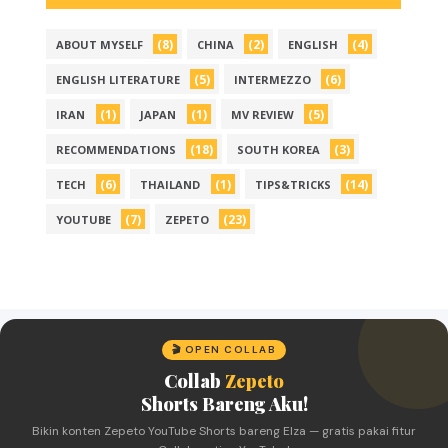
(8)
(2)
(4)
ABOUT MYSELF
CHINA
ENGLISH
(5)
(6)
ENGLISH LITERATURE
INTERMEZZO
(1)
(1)
(5)
IRAN
JAPAN
MV REVIEW
(18)
(3)
RECOMMENDATIONS
SOUTH KOREA
(6)
(1)
(14)
TECH
THAILAND
TIPS&TRICKS
(7)
(23)
YOUTUBE
ZEPETO
🎬 OPEN COLLAB
Collab
Zepeto
Shorts Bareng Aku!
Bikin konten Zepeto YouTube Shorts bareng Elza — gratis pakai fitur