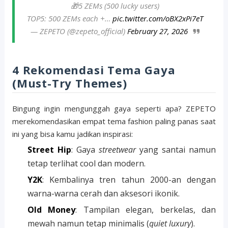
🎁5 ZEMs (500 lucky users)
TOP5: 500 ZEMs each +…
pic.twitter.com/oBX2xPi7eT
— ZEPETO (@zepeto_official)
February 27, 2026
4 Rekomendasi Tema Gaya
(Must-Try Themes)
Bingung ingin mengunggah gaya seperti apa? ZEPETO
merekomendasikan empat tema fashion paling panas saat
ini yang bisa kamu jadikan inspirasi:
Street Hip
: Gaya
streetwear
yang santai namun
tetap terlihat cool dan modern.
Y2K
: Kembalinya tren tahun 2000-an dengan
warna-warna cerah dan aksesori ikonik.
Old Money
: Tampilan elegan, berkelas, dan
mewah namun tetap minimalis (
quiet luxury
).