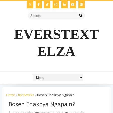
EVERSTEXT
ELZA
Home
»
tips&tricks
»
Bosen Enaknya Ngapain?
Bosen Enaknya Ngapain?
by
Elza Nagatha
on
Januari 23, 2016
in
tips&tricks