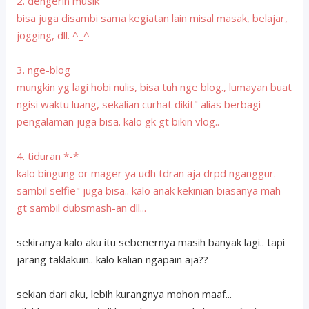
2. dengerin musik
bisa juga disambi sama kegiatan lain misal masak, belajar,
jogging, dll. ^_^
3. nge-blog
mungkin yg lagi hobi nulis, bisa tuh nge blog., lumayan buat
ngisi waktu luang, sekalian curhat dikit" alias berbagi
pengalaman juga bisa. kalo gk gt bikin vlog..
4. tiduran *-*
kalo bingung or mager ya udh tdran aja drpd nganggur.
sambil selfie" juga bisa.. kalo anak kekinian biasanya mah
gt sambil dubsmash-an dll...
sekiranya kalo aku itu sebenernya masih banyak lagi.. tapi
jarang taklakuin.. kalo kalian ngapain aja??
sekian dari aku, lebih kurangnya mohon maaf...