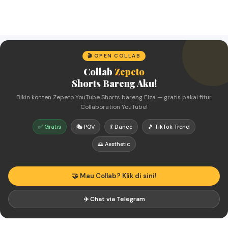
🎬 OPEN COLLAB
Collab
Zepeto
Shorts Bareng Aku!
Bikin konten Zepeto YouTube Shorts bareng Elza — gratis pakai fitur
Collaboration YouTube!
✅ Gratis
🎭 POV
💃 Dance
🎵 TikTok Trend
🌅 Aesthetic
🤝 Mau Collab? Klik di sini!
✈️ Chat via Telegram