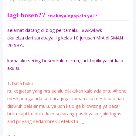
lagi bosen??
enaknya ngapain ya??
selamat datang di blog pertamaku.. #wkwkwk
aku elza dari surabaya.. lg kelas 10 jurusan MIA di SMAN
20 SBY..
karna aku sering bosen kalo di rmh, jadi topiknya ini. kalo
aku si..
1. baca buku
itu kegiatan yang hrs selalu dilakukan kalo ada ortu..#hehe
meskipun ga ada se baca juga. cuman aku mesti tiap hari
disuruh belajar mulu, ya udh kalo ga browsing ya baca"
buku. tapi itu dulu.. kalo sekarang pastinya kerjain tugas
and pr yang sedambrek #efekK13 -_-