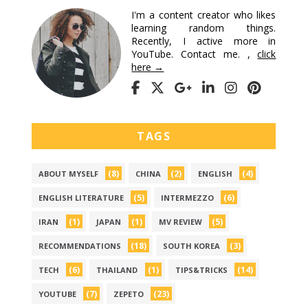
I'm a content creator who likes
learning random things.
Recently, I active more in
YouTube. Contact me. ,
click
here →
TAGS
(8)
(2)
(4)
ABOUT MYSELF
CHINA
ENGLISH
(5)
(6)
ENGLISH LITERATURE
INTERMEZZO
(1)
(1)
(5)
IRAN
JAPAN
MV REVIEW
(18)
(3)
RECOMMENDATIONS
SOUTH KOREA
(6)
(1)
(14)
TECH
THAILAND
TIPS&TRICKS
(7)
(23)
YOUTUBE
ZEPETO