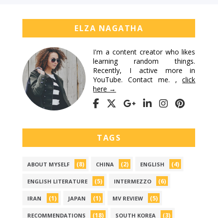
ELZA NAGATHA
I'm a content creator who likes
learning random things.
Recently, I active more in
YouTube. Contact me. ,
click
here →
TAGS
(8)
(2)
(4)
ABOUT MYSELF
CHINA
ENGLISH
(5)
(6)
ENGLISH LITERATURE
INTERMEZZO
(1)
(1)
(5)
IRAN
JAPAN
MV REVIEW
(18)
(3)
RECOMMENDATIONS
SOUTH KOREA