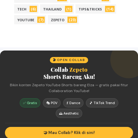
(6)
(1)
(14)
TECH
THAILAND
TIPS&TRICKS
(7)
(23)
YOUTUBE
ZEPETO
🎬 OPEN COLLAB
Collab
Zepeto
Shorts Bareng Aku!
Bikin konten Zepeto YouTube Shorts bareng Elza — gratis pakai fitur
Collaboration YouTube!
✅ Gratis
🎭 POV
💃 Dance
🎵 TikTok Trend
🌅 Aesthetic
🤝 Mau Collab? Klik di sini!