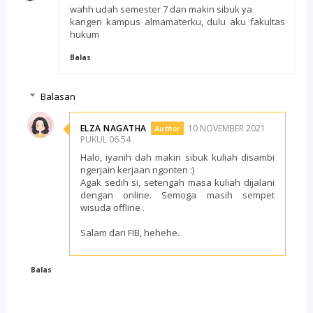
wahh udah semester 7 dan makin sibuk ya
kangen kampus almamaterku, dulu aku fakultas
hukum
Balas
Balasan
ELZA NAGATHA
10 NOVEMBER 2021
PUKUL 06.54
Halo, iyanih dah makin sibuk kuliah disambi
ngerjain kerjaan ngonten :)
Agak sedih si, setengah masa kuliah dijalani
dengan online. Semoga masih sempet
wisuda offline .
Salam dari FIB, hehehe.
Balas