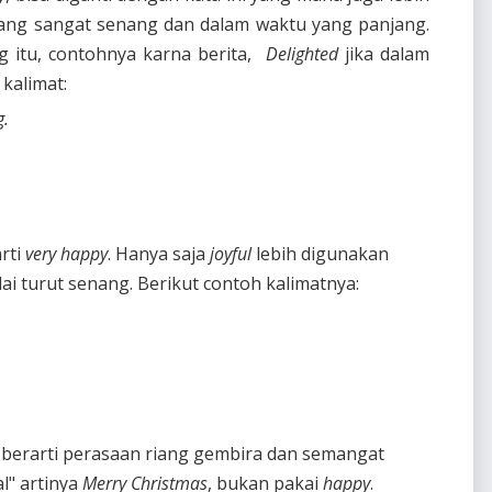
yang sangat senang dan dalam waktu yang panjang.
g itu, contohnya karna berita,
Delighted
jika dalam
 kalimat:
g.
arti
very happy
. Hanya saja
joyful
lebih digunakan
i turut senang. Berikut contoh kalimatnya:
berarti perasaan riang gembira dan semangat
al" artinya
Merry Christmas
, bukan pakai
happy
.