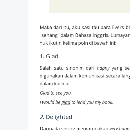
Maka dari itu, aku kasi tau para Evers
"senang" dalam Bahasa Inggris. Lumayan
Yuk ikutin kelima poin di bawah ini:
1. Glad
Salah satu sinonim dari
happy
yang se
digunakan dalam komunikasi secara lan
dalam kalimat:
Glad
to see you.
I would be g
lad
to lend you my book.
2.
Delighted
Daripada sering menggunakan
very happ