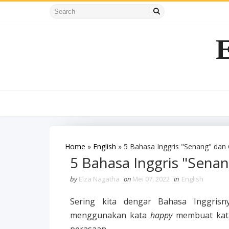
Home
»
English
»
5 Bahasa Inggris "Senang" da
5 Bahasa Inggris "Sen
by
Elza Nagatha
on
Mei 07, 2022
in
English
Sering kita dengar Bahasa Inggris
menggunakan kata
happy
membuat kata 