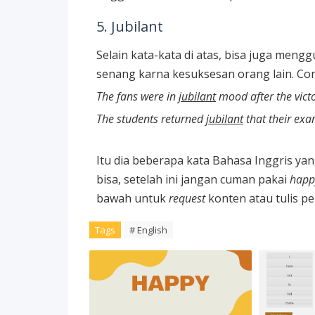
5. Jubilant
Selain kata-kata di atas, bisa juga men
senang karna kesuksesan orang lain. Cont
The fans were in
jubilant
mood after the victo
The students returned
jubilant
that their exa
Itu dia beberapa kata Bahasa Inggris ya
bisa, setelah ini jangan cuman pakai
happ
bawah untuk
request
konten atau tulis pe
Tags
# English