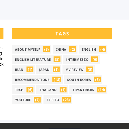
TAGS
es
(8)
(2)
(4)
ABOUT MYSELF
CHINA
ENGLISH
s.
in
(5)
(6)
ENGLISH LITERATURE
INTERMEZZO
ick
(1)
(1)
(5)
IRAN
JAPAN
MV REVIEW
(18)
(3)
RECOMMENDATIONS
SOUTH KOREA
(6)
(1)
(14)
TECH
THAILAND
TIPS&TRICKS
(7)
(23)
YOUTUBE
ZEPETO