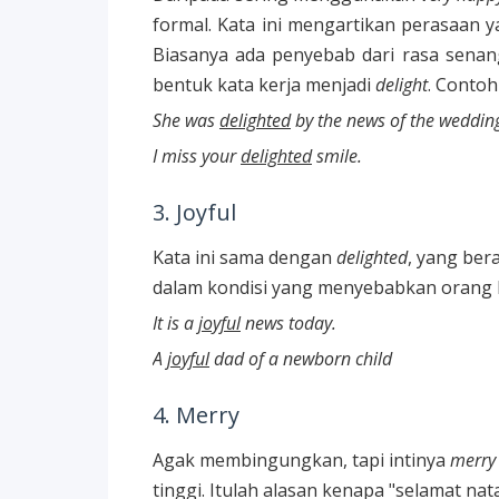
formal. Kata ini mengartikan perasaan 
Biasanya ada penyebab dari rasa senan
bentuk kata kerja menjadi
delight
. Contoh
She was
delighted
by the news of the weddin
I miss your
delighted
smile.
3. Joyful
Kata ini sama dengan
delighted
, yang ber
dalam kondisi yang menyebabkan orang la
It is a
joyful
news today.
A
joyful
dad of a newborn child
4. Merry
Agak membingungkan, tapi intinya
merry
tinggi. Itulah alasan kenapa "selamat nat