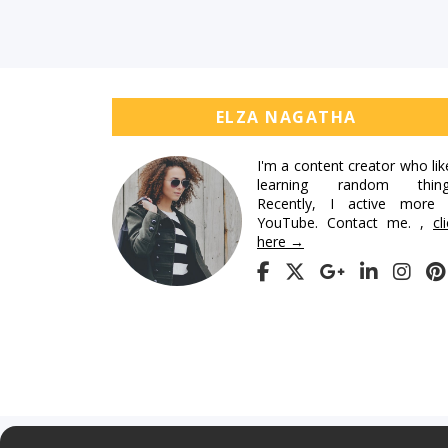
ELZA NAGATHA
I'm a content creator who lik
learning random thing
Recently, I active more 
YouTube. Contact me. ,
cl
here →