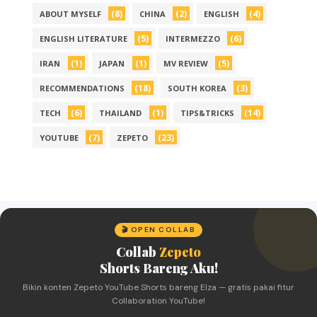
(8)
(2)
(4)
ABOUT MYSELF
CHINA
ENGLISH
(5)
(6)
ENGLISH LITERATURE
INTERMEZZO
(1)
(1)
(5)
IRAN
JAPAN
MV REVIEW
(18)
(3)
RECOMMENDATIONS
SOUTH KOREA
(6)
(1)
(14)
TECH
THAILAND
TIPS&TRICKS
(7)
(23)
YOUTUBE
ZEPETO
🎬 OPEN COLLAB
Collab
Zepeto
Shorts Bareng Aku!
Bikin konten Zepeto YouTube Shorts bareng Elza — gratis pakai fitur
Collaboration YouTube!