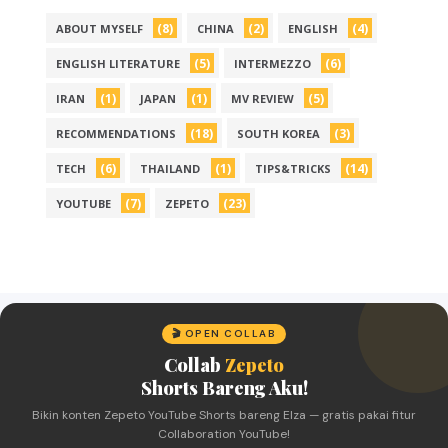
(8)
(2)
(4)
ABOUT MYSELF
CHINA
ENGLISH
(5)
(6)
ENGLISH LITERATURE
INTERMEZZO
(1)
(1)
(5)
IRAN
JAPAN
MV REVIEW
(18)
(3)
RECOMMENDATIONS
SOUTH KOREA
(6)
(1)
(14)
TECH
THAILAND
TIPS&TRICKS
(7)
(23)
YOUTUBE
ZEPETO
🎬 OPEN COLLAB
Collab
Zepeto
Shorts Bareng Aku!
Bikin konten Zepeto YouTube Shorts bareng Elza — gratis pakai fitur
Collaboration YouTube!