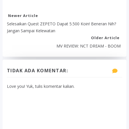
Newer Article
Selesaikan Quest ZEPETO Dapat 5.500 Koin! Beneran Nih?
Jangan Sampai Kelewatan
Older Article
MV REVIEW: NCT DREAM - BOOM
TIDAK ADA KOMENTAR:
Love you! Yuk, tulis komentar kalian.