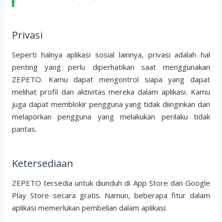
Privasi
Seperti halnya aplikasi sosial lainnya, privasi adalah hal
penting yang perlu diperhatikan saat menggunakan
ZEPETO. Kamu dapat mengontrol siapa yang dapat
melihat profil dan aktivitas mereka dalam aplikasi. Kamu
juga dapat memblokir pengguna yang tidak diinginkan dan
melaporkan pengguna yang melakukan perilaku tidak
pantas.
Ketersediaan
ZEPETO tersedia untuk diunduh di App Store dan Google
Play Store secara gratis. Namun, beberapa fitur dalam
aplikasi memerlukan pembelian dalam aplikasi.