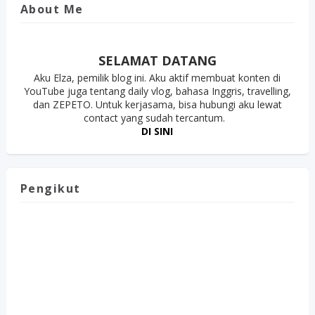
About Me
SELAMAT DATANG
Aku Elza, pemilik blog ini. Aku aktif membuat konten di
YouTube juga tentang daily vlog, bahasa Inggris, travelling,
dan ZEPETO. Untuk kerjasama, bisa hubungi aku lewat
contact yang sudah tercantum.
DI SINI
Pengikut