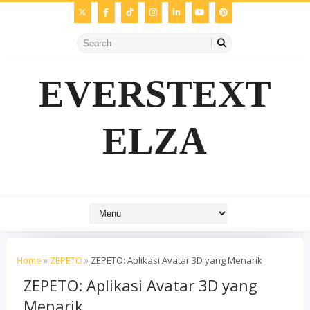
EVERSTEXT
ELZA
Home
»
ZEPETO
»
ZEPETO: Aplikasi Avatar 3D yang Menarik
ZEPETO: Aplikasi Avatar 3D yang
Menarik