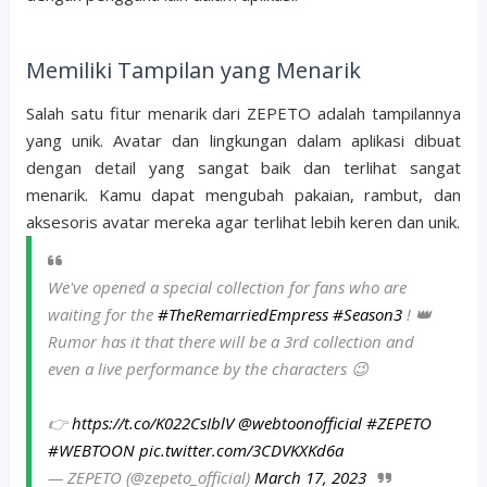
Memiliki Tampilan yang Menarik
Salah satu fitur menarik dari ZEPETO adalah tampilannya
yang unik. Avatar dan lingkungan dalam aplikasi dibuat
dengan detail yang sangat baik dan terlihat sangat
menarik. Kamu dapat mengubah pakaian, rambut, dan
aksesoris avatar mereka agar terlihat lebih keren dan unik.
We've opened a special collection for fans who are
waiting for the
#TheRemarriedEmpress
#Season3
! 👑
Rumor has it that there will be a 3rd collection and
even a live performance by the characters 😉
👉
https://t.co/K022CsIblV
@webtoonofficial
#ZEPETO
#WEBTOON
pic.twitter.com/3CDVKXKd6a
— ZEPETO (@zepeto_official)
March 17, 2023