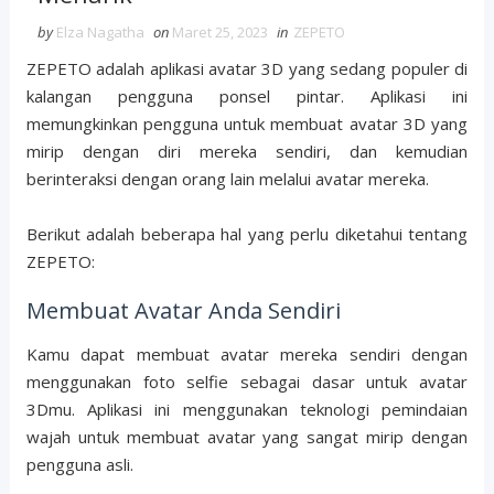
by
Elza Nagatha
on
Maret 25, 2023
in
ZEPETO
ZEPETO adalah aplikasi avatar 3D yang sedang populer di
kalangan pengguna ponsel pintar. Aplikasi ini
memungkinkan pengguna untuk membuat avatar 3D yang
mirip dengan diri mereka sendiri, dan kemudian
berinteraksi dengan orang lain melalui avatar mereka.
Berikut adalah beberapa hal yang perlu diketahui tentang
ZEPETO:
Membuat Avatar Anda Sendiri
Kamu dapat membuat avatar mereka sendiri dengan
menggunakan foto selfie sebagai dasar untuk avatar
3Dmu. Aplikasi ini menggunakan teknologi pemindaian
wajah untuk membuat avatar yang sangat mirip dengan
pengguna asli.